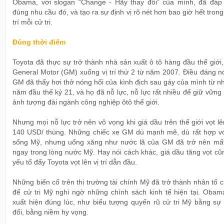
Obama, với slogan “Change - Hãy thay đổi” của mình, đã đáp
đúng nhu cầu đó, và tạo ra sự định vị rõ nét hơn bao giờ hết tron
trí mỗi cử tri.
Đúng thời điểm
Toyota đã thực sự trở thành nhà sản xuất ô tô hàng đầu thế giới
General Motor (GM) xuống vị trí thứ 2 từ năm 2007. Điều đáng nó
GM đã thấy hơi thở nóng hổi của kình địch sau gáy của mình từ 
năm đầu thế kỷ 21, và họ đã nỗ lực, nỗ lực rất nhiều để giữ vững
ảnh tượng đài ngành công nghiệp ôtô thế giới.
Nhưng mọi nỗ lực trở nên vô vọng khi giá dầu trên thế giới vọt lê
140 USD/ thùng. Những chiếc xe GM dù mạnh mẽ, dù rất hợp với
sống Mỹ, nhưng uống xăng như nước lã của GM đã trở nên mất
ngay trong lòng nước Mỹ. Hay nói cách khác, giá dầu tăng vọt cũ
yếu tố đẩy Toyota vọt lên vị trí dẫn đầu.
Những biến cố trên thị trường tài chính Mỹ đã trở thành nhân tố 
để cử tri Mỹ nghi ngờ những chính sách kinh tế hiện tại. Obam
xuất hiện đúng lúc, như biểu tượng quyến rũ cử tri Mỹ bằng sự 
đổi, bằng niềm hy vọng.