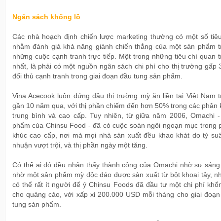
Ngân sách khổng lồ
Các nhà hoạch định chiến lược marketing thường có một số tiêu
nhằm đánh giá khả năng giành chiến thắng của một sản phẩm t
những cuộc cạnh tranh trực tiếp. Một trong những tiêu chí quan 
nhất, là phải có một nguồn ngân sách chi phí cho thị trường gấp 
đối thủ cạnh tranh trong giai đoạn đầu tung sản phẩm.
Vina Acecook luôn đứng đầu thị trường mỳ ăn liền tại Việt Nam 
gần 10 năm qua, với thị phần chiếm đến hơn 50% trong các phân 
trung bình và cao cấp. Tuy nhiên, từ giữa năm 2006, Omachi -
phẩm của Chinsu Food - đã có cuộc soán ngôi ngoạn mục trong 
khúc cao cấp, nơi mà mọi nhà sản xuất đều khao khát do tỷ suất
nhuận vượt trội, và thị phần ngày một tăng.
Có thể ai đó đều nhận thấy thành công của Omachi nhờ sự sáng 
nhờ một sản phẩm mỳ độc đáo được sản xuất từ bột khoai tây, n
có thể rất ít người để ý Chinsu Foods đã đầu tư một chi phí khổ
cho quảng cáo, với xấp xỉ 200.000 USD mỗi tháng cho giai đoạn
tung sản phẩm.