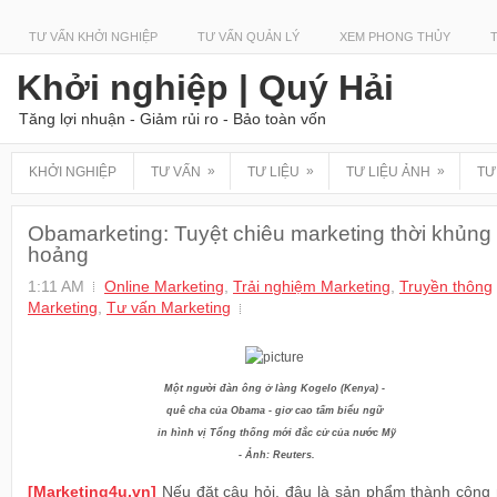
TƯ VẤN KHỞI NGHIỆP
TƯ VẤN QUẢN LÝ
XEM PHONG THỦY
Khởi nghiệp | Quý Hải
Tăng lợi nhuận - Giảm rủi ro - Bảo toàn vốn
»
»
»
KHỞI NGHIỆP
TƯ VẤN
TƯ LIỆU
TƯ LIỆU ẢNH
TƯ
Obamarketing: Tuyệt chiêu marketing thời khủng
hoảng
1:11 AM
Online Marketing
,
Trải nghiệm Marketing
,
Truyền thông
Marketing
,
Tư vấn Marketing
Một người đàn ông ở làng Kogelo (Kenya) -
quê cha của Obama - giơ cao tấm biểu ngữ
in hình vị Tổng thống mới đắc cử của nước Mỹ
- Ảnh: Reuters.
[Marketing4u.vn]
Nếu đặt câu hỏi, đâu là sản phẩm thành công 