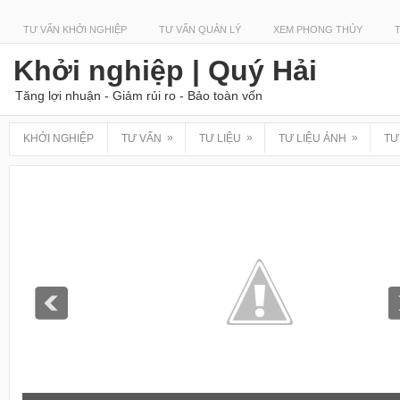
TƯ VẤN KHỞI NGHIỆP
TƯ VẤN QUẢN LÝ
XEM PHONG THỦY
Khởi nghiệp | Quý Hải
Tăng lợi nhuận - Giảm rủi ro - Bảo toàn vốn
»
»
»
KHỞI NGHIỆP
TƯ VẤN
TƯ LIỆU
TƯ LIỆU ẢNH
TƯ