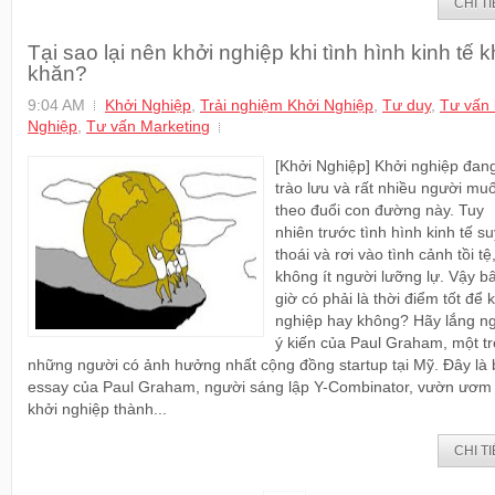
CHI TI
Tại sao lại nên khởi nghiệp khi tình hình kinh tế 
khăn?
9:04 AM
Khởi Nghiệp
,
Trải nghiệm Khởi Nghiệp
,
Tư duy
,
Tư vấn 
Nghiệp
,
Tư vấn Marketing
[Khởi Nghiệp] Khởi nghiệp đang
trào lưu và rất nhiều người mu
theo đuổi con đường này. Tuy
nhiên trước tình hình kinh tế su
thoái và rơi vào tình cảnh tồi tệ
không ít người lưỡng lự. Vậy b
giờ có phải là thời điểm tốt để 
nghiệp hay không? Hãy lắng n
ý kiến của Paul Graham, một t
những người có ảnh hưởng nhất cộng đồng startup tại Mỹ. Đây là 
essay của Paul Graham, người sáng lập Y-Combinator, vườn ươm
khởi nghiệp thành...
CHI TI