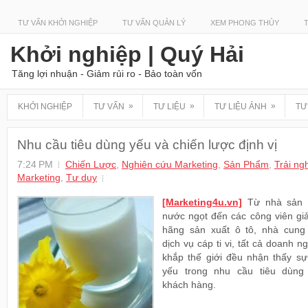
TƯ VẤN KHỞI NGHIỆP
TƯ VẤN QUẢN LÝ
XEM PHONG THỦY
Khởi nghiệp | Quý Hải
Tăng lợi nhuận - Giảm rủi ro - Bảo toàn vốn
»
»
»
KHỞI NGHIỆP
TƯ VẤN
TƯ LIỆU
TƯ LIỆU ẢNH
TƯ
Nhu cầu tiêu dùng yếu và chiến lược định vị
7:24 PM
Chiến Lược
,
Nghiên cứu Marketing
,
Sản Phẩm
,
Trải ng
Marketing
,
Tư duy
[Marketing4u.vn]
Từ nhà sản 
nước ngọt đến các công viên giải
hãng sản xuất ô tô, nhà cung
dịch vụ cáp ti vi, tất cả doanh n
khắp thế giới đều nhận thấy sự
yếu trong nhu cầu tiêu dùng
khách hàng.