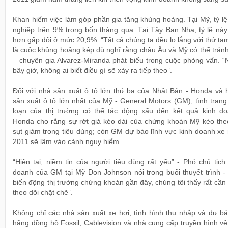
Khan hiếm việc làm góp phần gia tăng khủng hoảng. Tại Mỹ, tỷ lệ
nghiệp trên 9% trong bốn tháng qua. Tại Tây Ban Nha, tỷ lệ này
hơn gấp đôi ở mức 20,9%. “Tất cả chúng ta đều lo lắng với thứ tạ
là cuộc khủng hoảng kép dù nghĩ rằng châu Âu và Mỹ có thể trán
– chuyên gia Alvarez-Miranda phát biểu trong cuộc phỏng vấn. “
bây giờ, không ai biết điều gì sẽ xảy ra tiếp theo”.
Đối với nhà sản xuất ô tô lớn thứ ba của Nhật Bản - Honda và 
sản xuất ô tô lớn nhất của Mỹ - General Motors (GM), tình trạn
loạn của thị trường có thể tác động xấu đến kết quả kinh do
Honda cho rằng sự rớt giá kéo dài của chứng khoán Mỹ kéo the
sụt giảm trong tiêu dùng; còn GM dự báo lĩnh vực kinh doanh xe
2011 sẽ lâm vào cảnh nguy hiểm.
“Hiện tại, niềm tin của người tiêu dùng rất yếu” - Phó chủ tịch
doanh của GM tại Mỹ Don Johnson nói trong buổi thuyết trình - 
biến động thị trường chứng khoán gần đây, chúng tôi thấy rất cần
theo dõi chặt chẽ”.
Không chỉ các nhà sản xuất xe hơi, tình hình thu nhập và dự bá
hãng đồng hồ Fossil, Cablevision và nhà cung cấp truyền hình vệ