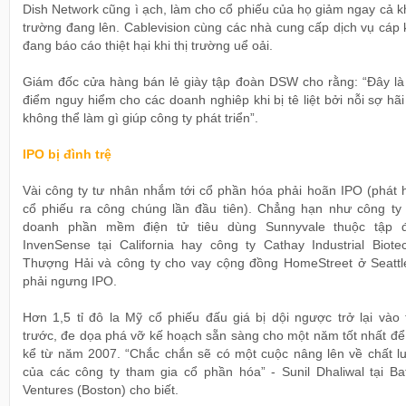
Dish Network cũng ì ạch, làm cho cổ phiếu của họ giảm ngay cả kh
trường đang lên. Cablevision cùng các nhà cung cấp dịch vụ cáp
đang báo cáo thiệt hại khi thị trường uể oải.
Giám đốc cửa hàng bán lẻ giày tập đoàn DSW cho rằng: “Đây là 
điểm nguy hiểm cho các doanh nghiêp khi bị tê liệt bởi nỗi sợ hã
không thể làm gì giúp công ty phát triển”.
IPO bị đình trệ
Vài công ty tư nhân nhắm tới cổ phần hóa phải hoãn IPO (phát 
cổ phiếu ra công chúng lần đầu tiên). Chẳng hạn như công ty 
doanh phần mềm điện tử tiêu dùng Sunnyvale thuộc tập 
InvenSense tại California hay công ty Cathay Industrial Biote
Thượng Hải và công ty cho vay cộng đồng HomeStreet ở Seattl
phải ngưng IPO.
Hơn 1,5 tỉ đô la Mỹ cổ phiếu đấu giá bị dội ngược trở lại vào 
trước, đe dọa phá vỡ kế hoạch sẵn sàng cho một năm tốt nhất để
kể từ năm 2007. “Chắc chắn sẽ có một cuộc nâng lên về chất l
của các công ty tham gia cổ phần hóa” - Sunil Dhaliwal tại Bat
Ventures (Boston) cho biết.