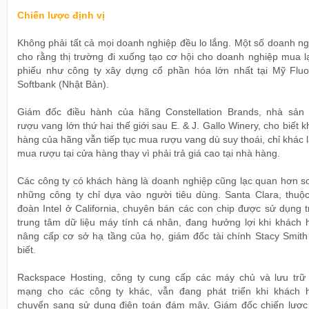
Chiến lược định vị
Không phải tất cả mọi doanh nghiệp đều lo lắng. Một số doanh n
cho rằng thị trường đi xuống tạo cơ hội cho doanh nghiệp mua l
phiếu như công ty xây dựng cổ phần hóa lớn nhất tại Mỹ Fluo
Softbank (Nhật Bản).
Giám đốc điều hành của hãng Constellation Brands, nhà sản 
rượu vang lớn thứ hai thế giới sau E. & J. Gallo Winery, cho biết 
hàng của hãng vẫn tiếp tục mua rượu vang dù suy thoái, chỉ khác 
mua rượu tại cửa hàng thay vì phải trả giá cao tại nhà hàng.
Các công ty có khách hàng là doanh nghiệp cũng lạc quan hơn so
những công ty chỉ dựa vào người tiêu dùng. Santa Clara, thuộc
đoàn Intel ở California, chuyên bán các con chip được sử dụng 
trung tâm dữ liệu máy tính cá nhân, đang hưởng lợi khi khách 
nâng cấp cơ sở hạ tầng của họ, giám đốc tài chính Stacy Smith
biết.
Rackspace Hosting, công ty cung cấp các máy chủ và lưu trữ 
mạng cho các công ty khác, vẫn đang phát triển khi khách 
chuyển sang sử dụng điện toán đám mây, Giám đốc chiến lược