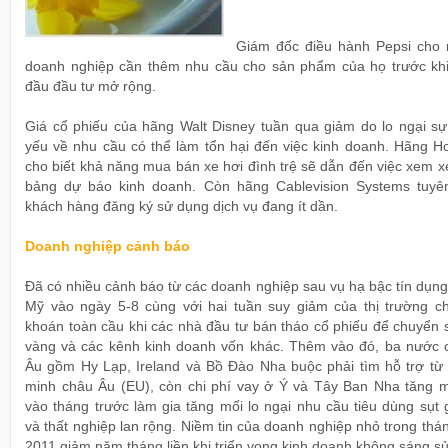
Giám đốc điều hành Pepsi cho 
doanh nghiệp cần thêm nhu cầu cho sản phẩm của họ trước khi
đầu đầu tư mở rộng.
Giá cổ phiếu của hãng Walt Disney tuần qua giảm do lo ngại sự
yếu về nhu cầu có thể làm tổn hại đến việc kinh doanh. Hãng H
cho biết khả năng mua bán xe hơi đình trệ sẽ dẫn đến việc xem xé
bảng dự báo kinh doanh. Còn hãng Cablevision Systems tuyê
khách hàng đăng ký sử dụng dịch vụ đang ít dần.
Doanh nghiệp cảnh báo
Đã có nhiều cảnh báo từ các doanh nghiệp sau vụ hạ bậc tín dụn
Mỹ vào ngày 5-8 cùng với hai tuần suy giảm của thị trường c
khoán toàn cầu khi các nhà đầu tư bán tháo cổ phiếu để chuyển 
vàng và các kênh kinh doanh vốn khác. Thêm vào đó, ba nước 
Âu gồm Hy Lạp, Ireland và Bồ Đào Nha buộc phải tìm hỗ trợ từ 
minh châu Âu (EU), còn chi phí vay ở Ý và Tây Ban Nha tăng 
vào tháng trước làm gia tăng mối lo ngại nhu cầu tiêu dùng sụt
và thất nghiệp lan rộng. Niềm tin của doanh nghiệp nhỏ trong thá
2011 giảm năm tháng liền khi triển vọng kinh doanh không sáng sủ