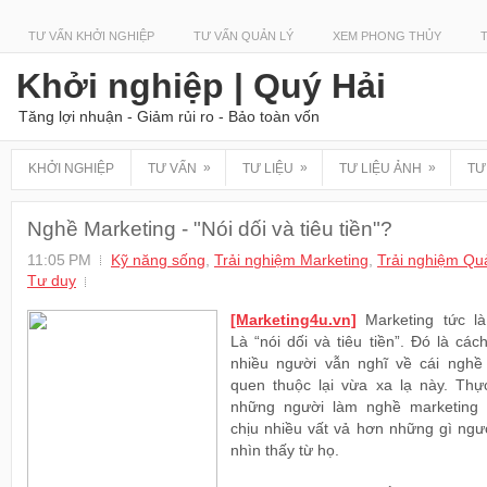
TƯ VẤN KHỞI NGHIỆP
TƯ VẤN QUẢN LÝ
XEM PHONG THỦY
Khởi nghiệp | Quý Hải
Tăng lợi nhuận - Giảm rủi ro - Bảo toàn vốn
»
»
»
KHỞI NGHIỆP
TƯ VẤN
TƯ LIỆU
TƯ LIỆU ẢNH
TƯ
Nghề Marketing - "Nói dối và tiêu tiền"?
11:05 PM
Kỹ năng sống
,
Trải nghiệm Marketing
,
Trải nghiệm Quả
Tư duy
[Marketing4u.vn]
Marketing tức là
Là “nói dối và tiêu tiền”. Đó là cá
nhiều người vẫn nghĩ về cái nghề
quen thuộc lại vừa xa lạ này. Thực
những người làm nghề marketing 
chịu nhiều vất vả hơn những gì ngư
nhìn thấy từ họ.