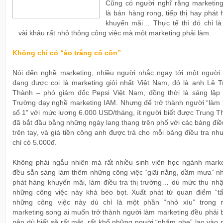
Cũng có người nghĩ rằng marketing
là bán hàng rong, tiếp thị hay phát
khuyến mãi… Thực tế thì đó chỉ là
vài khâu rất nhỏ thông công việc mà một marketing phải làm.
Không chỉ có “áo trắng cổ cồn”
Nói đến nghề marketing, nhiều người nhắc ngay tới một người 
đang được coi là marketing giỏi nhất Việt Nam, đó là anh Lê T
Thành – phó giám đốc Pepsi Việt Nam, đồng thời là sáng lập 
Trường dạy nghề marketing IAM. Nhưng để trở thành người “làm 
số 1” với mức lương 6.000 USD/tháng, ít người biết được Trung 
đã bắt đầu bằng những ngày lang thang trên phố với các bảng điề
trên tay, và giá tiền công anh được trả cho mỗi bảng điều tra nh
chỉ có 5.000đ.
Không phải ngẫu nhiên mà rất nhiều sinh viên học ngành marke
đều sẵn sàng làm thêm những công việc “giãi nắng, dầm mưa” nh
phát hàng khuyến mãi, làm điều tra thị trường… dù mức thu nhậ
những công việc này khá bèo bọt. Xuất phát từ quan điểm “tấ
những công việc này dù chỉ là một phần “nhỏ xíu” trong 
marketing song ai muốn trở thành người làm marketing đều phải b
nên dù biết sẽ rất mệt, rất khổ những người “nhăm nhe” lao vào