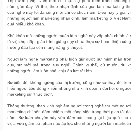
Thị trường Việt Nam mới chỉ thực sự phát triển trong khoảng 
năm gần đây. Vì thế, theo nhận định của giới làm marketing thì
của nghề này tối đa cũng mới chỉ có chục năm. Điều này lý giải v
những người làm marketing nhận định, làm marketing ở Việt Nam
quá nhiều khó khăn.
Khó khăn mà những người muốn làm nghề này vấp phải chính là 
từ việc học tập, giáo trình giảng dạy chưa thực sự hoàn thiện cùn
trường đào tạo còn mang nặng lý thuyết.
Người làm nghề marketing phải luôn giữ được sự minh mẫn tron
duy, sự mới mẻ trong suy nghĩ. Chính vì thế, dù muốn, dù k
những người làm luôn phải chịu áp lực rất lớn.
Sự biến đổi không ngừng của thị trường cũng như sự thay đổi tron
hiếu người tiêu dùng khiến những nhà kinh doanh đòi hỏi ở ngườ
marketing sự “thức thời”.
Thông thường, theo kinh nghiệm người trong nghề thì một người
marketing chỉ nên đảm nhiệm một công việc trong thời gian tối đa
năm. Sự luân chuyển này vừa đảm bảo mang lại hiệu quả cho 
việc, vừa giảm bớt phần nào áp lực cho những người làm marketin