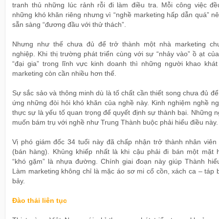
tranh thủ những lúc rảnh rỗi đi làm điều tra. Mỗi công việc đề
những khó khăn riêng nhưng vì “nghề marketing hấp dẫn quá” nê
sẵn sàng “đương đầu với thử thách”.
Nhưng như thế chưa đủ để trở thành một nhà marketing ch
nghiệp. Khi thị trường phát triển cùng với sự “nhảy vào” ồ ạt củ
“đại gia” trong lĩnh vực kinh doanh thì những người khao khát
marketing còn cần nhiều hơn thế.
Sự sắc sảo và thông minh dù là tố chất cần thiết song chưa đủ đ
ứng những đòi hỏi khó khăn của nghề này. Kinh nghiệm nghề ng
thực sự là yếu tố quan trọng để quyết định sự thành bại. Những 
muốn bám trụ với nghề như Trung Thành buộc phải hiểu điều này.
Vị phó giám đốc 34 tuổi này đã chấp nhận trở thành nhân viên 
(bán hàng). Khủng khiếp nhất là khi cậu phải đi bán một mặt 
“khó gặm” là nhựa đường. Chính giai đoạn này giúp Thành hiểu
Làm marketing không chỉ là mặc áo sơ mi cổ cồn, xách ca – táp 
bảy.
Đào thải liên tục