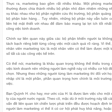
Thực ra, marketing bao gồm rất nhiều khâu. Một phòng marke
thường được chia thành nhiều bộ phận nhỏ đảm nhiệm những n
vụ khác nhau như bộ phận nghiên cứu thị trường, bộ phận quảng 
bộ phận bán hàng… Tuy nhiên, những bộ phận này vẫn luôn c
liên hệ mật thiết với nhau để đảm bảo mang lại lợi ích tốt nhấ
công việc kinh doanh.
Chính sự liên quan này giữa các bộ phận khiến người ta không
tách bạch riêng biệt từng công việc một cách quá rõ ràng. Vì thế
nhân viên marketing tức là một nhân viên có thể làm được một t
số tất cả các công việc kể trên.
Có thể nói, marketing là khâu quan trọng không thể thiếu trong
việc kinh doanh nên những người làm nghề này có nhiều cơ hội đ
chọn. Nhưng theo những người từng làm marketing thì đối với họ
nhập chỉ là một phần, phần quan trọng hơn chính là môi trường
việc.
Bạn Quỳnh H. cho hay, mơ ước của H. là được làm việc cho một 
ty của người nước ngoài. Theo cô, mặc dù ở môi trường này tất c
vấn đề liên quan tới chiến lược phát triển đều được hoạch định t
người làm marketing vì thế ít có cơ hội phát huy khả năng, hoặ