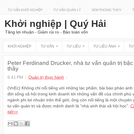
TƯ VẤN KHỞI NGHIỆP
TƯ VẤN QUẢN LÝ
XEM PHONG THỦY
Khởi nghiệp | Quý Hải
Tăng lợi nhuận - Giảm rủi ro - Bảo toàn vốn
»
»
»
KHỞI NGHIỆP
TƯ VẤN
TƯ LIỆU
TƯ LIỆU ẢNH
TƯ
Peter Ferdinand Drucker, nhà tư vấn quản trị bậc
thầy
6:41 PM
Quản trị thực hành
(VnEc) Không chỉ nổi tiếng với những tác phẩm, bài báo phản ánh
đời sống xã hội trong kinh doanh tới những vấn đề của chính phủ 
ngành phi lợi nhuận trên thế giới, ông còn nổi tiếng là một chuyên 
tư vấn quản trị và được mệnh danh là “nhà sinh thái xã hội học”.
C
tiết>>