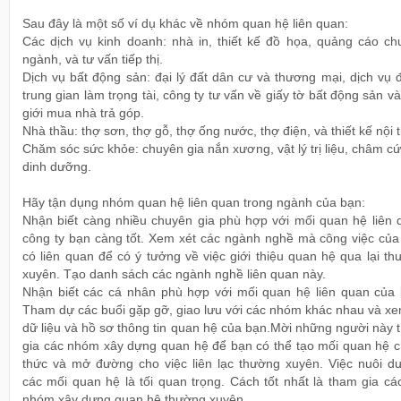
Sau đây là một số ví dụ khác về nhóm quan hệ liên quan:
Các dịch vụ kinh doanh: nhà in, thiết kế đồ họa, quảng cáo ch
ngành, và tư vấn tiếp thị.
Dịch vụ bất động sản: đại lý đất dân cư và thương mại, dịch vụ
trung gian làm trọng tài, công ty tư vấn về giấy tờ bất động sản v
giới mua nhà trả góp.
Nhà thầu: thợ sơn, thợ gỗ, thợ ống nước, thợ điện, và thiết kế nội t
Chăm sóc sức khỏe: chuyên gia nắn xương, vật lý trị liệu, châm c
dinh dưỡng.
Hãy tận dụng nhóm quan hệ liên quan trong ngành của bạn:
Nhận biết càng nhiều chuyên gia phù hợp với mối quan hệ liên 
công ty bạn càng tốt. Xem xét các ngành nghề mà công việc của
có liên quan để có ý tưởng về việc giới thiệu quan hệ qua lại t
xuyên. Tạo danh sách các ngành nghề liên quan này.
Nhận biết các cá nhân phù hợp với mối quan hệ liên quan của 
Tham dự các buổi gặp gỡ, giao lưu với các nhóm khác nhau và xe
dữ liệu và hồ sơ thông tin quan hệ của bạn.Mời những người này
gia các nhóm xây dựng quan hệ để bạn có thể tạo mối quan hệ c
thức và mở đường cho việc liên lạc thường xuyên. Việc nuôi d
các mối quan hệ là tối quan trọng. Cách tốt nhất là tham gia cá
nhóm xây dựng quan hệ thường xuyên.