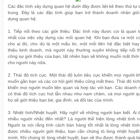
Các đặc tính xây dựng quan hệ dưới đây được liệt kê theo thứ tự
trọng. Đây là các đặc tính giúp bạn trở thành doanh nhân giỏi
dựng quan hệ.
1. Tiếp nối theo các giới thiệu. Đặc tính này được coi là quan 
nhất của việc xây dựng các mối quan hệ. Khi bạn đưa ra một cơ
cho ai đó, cho dù là một mẩu tin, một mối liên hệ đặc biệt hay
thiệu kinh doanh, mà người này thường xuyên không tiếp nối t
công sự giới thiệu của bạn, tất nhiên bạn sẽ không muốn mất thời
cho người này nữa.
2. Thái độ tích cực. Một thái độ luôn tiêu cực khiến mọi người 
muốn gần bạn và các cơ hội giới thiệu cũng mất theo. Thái độ tíc
khiến mọi người muốn liên quan và hợp tác với bạn. Các doanh 
có thái độ tích cực hút lẫn nhau như nam châm, và mọi người q
họ sẽ giới thiệu bạn bè, gia đình, và đối tác của mình.
3. Nhiệt tình/Nhiệt huyết. Hãy nghĩ về những người bạn biết. Ai
nhiều người nhắc đến nhất? Là người thể hiện lòng nhiệt tình n
Người ta nói rằng tính cách bán hàng tốt nhất là lòng nhiệt tìn
được nhiều người giới thiệu, bạn cần chứng tỏ lòng nhiệt huyết
mình. Khi chứng tỏ lòng nhiệt huyết, bạn sẽ thu được thành quả t