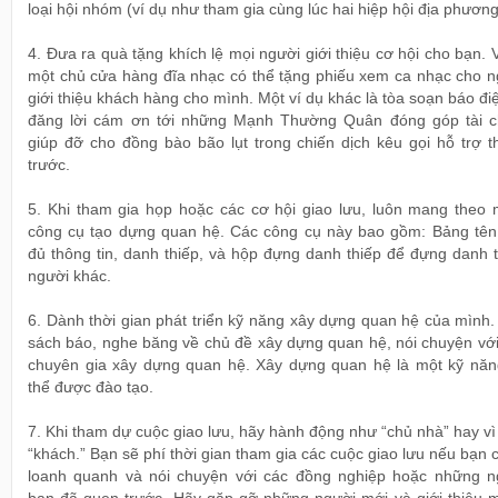
loại hội nhóm (ví dụ như tham gia cùng lúc hai hiệp hội địa phương
4. Đưa ra quà tặng khích lệ mọi người giới thiệu cơ hội cho bạn. 
một chủ cửa hàng đĩa nhạc có thể tặng phiếu xem ca nhạc cho n
giới thiệu khách hàng cho mình. Một ví dụ khác là tòa soạn báo đi
đăng lời cám ơn tới những Mạnh Thường Quân đóng góp tài c
giúp đỡ cho đồng bào bão lụt trong chiến dịch kêu gọi hỗ trợ t
trước.
5. Khi tham gia họp hoặc các cơ hội giao lưu, luôn mang theo 
công cụ tạo dựng quan hệ. Các công cụ này bao gồm: Bảng tên
đủ thông tin, danh thiếp, và hộp đựng danh thiếp để đựng danh 
người khác.
6. Dành thời gian phát triển kỹ năng xây dựng quan hệ của mình
sách báo, nghe băng về chủ đề xây dựng quan hệ, nói chuyện với
chuyên gia xây dựng quan hệ. Xây dựng quan hệ là một kỹ năn
thể được đào tạo.
7. Khi tham dự cuộc giao lưu, hãy hành động như “chủ nhà” hay v
“khách.” Bạn sẽ phí thời gian tham gia các cuộc giao lưu nếu bạn c
loanh quanh và nói chuyện với các đồng nghiệp hoặc những n