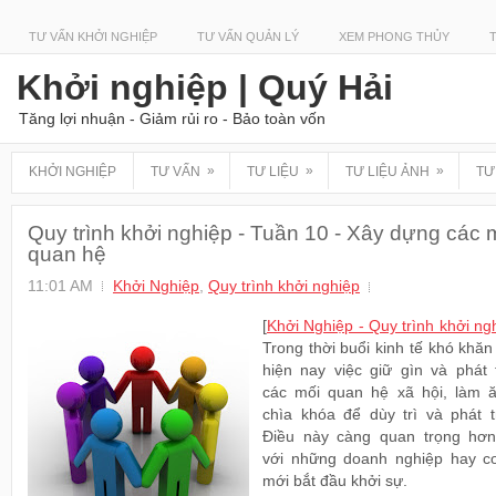
TƯ VẤN KHỞI NGHIỆP
TƯ VẤN QUẢN LÝ
XEM PHONG THỦY
Khởi nghiệp | Quý Hải
Tăng lợi nhuận - Giảm rủi ro - Bảo toàn vốn
»
»
»
KHỞI NGHIỆP
TƯ VẤN
TƯ LIỆU
TƯ LIỆU ẢNH
TƯ
Quy trình khởi nghiệp - Tuần 10 - Xây dựng các 
quan hệ
11:01 AM
Khởi Nghiệp
,
Quy trình khởi nghiệp
[
Khởi Nghiệp - Quy trình khởi ng
Trong thời buổi kinh tế khó khă
hiện nay việc giữ gìn và phát t
các mối quan hệ xã hội, làm ă
chìa khóa để dùy trì và phát tr
Điều này càng quan trọng hơn
với những doanh nghiệp hay c
mới bắt đầu khởi sự.