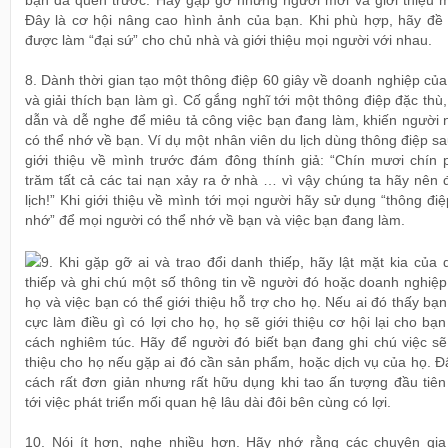
bạn đã quen trước. Hãy gặp gỡ những người mới và giới thiệu m
Đây là cơ hội nâng cao hình ảnh của bạn. Khi phù hợp, hãy đề 
được làm “đại sứ” cho chủ nhà và giới thiệu mọi người với nhau.
8. Dành thời gian tạo một thông điệp 60 giây về doanh nghiệp củ
và giải thích bạn làm gì. Cố gắng nghĩ tới một thông điệp đặc thù
dẫn và dễ nghe để miêu tả công việc bạn đang làm, khiến người 
có thể nhớ về bạn. Ví dụ một nhân viên du lịch dùng thông điệp s
giới thiệu về mình trước đám đông thính giả: “Chín mươi chín 
trăm tất cả các tai nạn xảy ra ở nhà … vì vậy chúng ta hãy nên 
lịch!” Khi giới thiệu về mình tới mọi người hãy sử dụng “thông đi
nhớ” để mọi người có thể nhớ về bạn và việc bạn đang làm.
9. Khi gặp gỡ ai và trao đổi danh thiếp, hãy lật mặt kia của
thiếp và ghi chú một số thông tin về người đó hoặc doanh nghiệ
họ và việc bạn có thể giới thiệu hỗ trợ cho họ. Nếu ai đó thấy bạn
cực làm điều gì có lợi cho họ, họ sẽ giới thiệu cơ hội lại cho bạ
cách nghiêm túc. Hãy để người đó biết bạn đang ghi chú việc sẽ
thiệu cho họ nếu gặp ai đó cần sản phẩm, hoặc dịch vụ của họ. Đ
cách rất đơn giản nhưng rất hữu dụng khi tao ấn tượng đầu tiên
tới việc phát triển mối quan hệ lâu dài đôi bên cùng có lợi.
10. Nói ít hơn, nghe nhiều hơn. Hãy nhớ rằng các chuyên gia