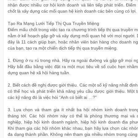
nhận được nhiều cơ hội kinh doanh và liên tiếp phát triển. Điể
chốt là xây dựng các mối quan hệ kinh doanh các bên cùng có lợi.
Tạo Ra Mạng Lưới Tiếp Thị Qua Truyền Miệng
Điểm mấu chốt trong việc tạo ra chương trình tiếp thị qua truyền 
nằm ở kế hoạch gặp gỡ và xây dựng mối quan hệ với mọi người. 
đây là 11 cách giúp bạn, hoặc nhân viên bán hàng cho doanh ng
của bạn, tạo ra một chiến dịch tiếp thị qua truyền miệng.
1. Đừng ở ru rú trong nhà. Hãy ra ngoài đường và gặp gỡ mọi ng
Hãy bắt đầu bằng việc đặt ra một mục tiêu về số cuộc hẹn nhằm
dựng quan hệ xã hội hàng tuần.
2. Biết cách đề nghị được giới thiệu. Các một số kỹ năng nhất địn
có thể học và phát triển khả năng yêu cầu được giới thiệu. Một 
các kỹ năng đó là việc hỏi “Anh có biết ai …?”
3. Lựa chọn và tham gia ít nhất ba hội nhóm kinh doanh tron
tháng tới. Các hội nhóm này có thể là phòng thương mại và 
nghiệp, hiệp hội kinh doanh ngành, hiệp hội kinh doanh địa phư
Khi tham gia các hội nhóm khác nhau, bạn hãy lựa chọn các nhó
đa dạng thành phần. Không nên tham gia nhiều nhóm trong cùng