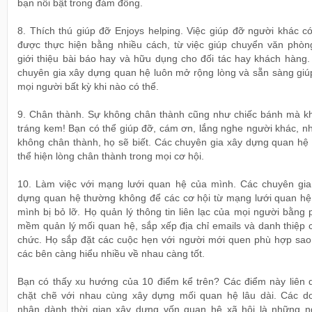
bạn nổi bật trong đám đông.
8. Thích thú giúp đỡ Enjoys helping. Việc giúp đỡ người khác c
được thực hiện bằng nhiều cách, từ việc giúp chuyển văn phòng
giới thiệu bài báo hay và hữu dụng cho đối tác hay khách hàng.
chuyên gia xây dựng quan hệ luôn mở rộng lòng và sẵn sàng giú
mọi người bất kỳ khi nào có thể.
9. Chân thành. Sự không chân thành cũng như chiếc bánh mà k
tráng kem! Bạn có thể giúp đỡ, cám ơn, lắng nghe người khác, n
không chân thành, họ sẽ biết. Các chuyên gia xây dựng quan hệ 
thể hiện lòng chân thành trong mọi cơ hội.
10. Làm việc với mạng lưới quan hệ của mình. Các chuyên gia
dựng quan hệ thường không để các cơ hội từ mạng lưới quan hệ
mình bị bỏ lỡ. Họ quản lý thông tin liên lạc của mọi người bằng
mềm quản lý mối quan hệ, sắp xếp địa chỉ emails và danh thiệp 
chức. Họ sắp đặt các cuộc hẹn với người mới quen phù hợp sao
các bên càng hiểu nhiều về nhau càng tốt.
Bạn có thấy xu hướng của 10 điểm kể trên? Các điểm này liên 
chặt chẽ với nhau cùng xây dựng mối quan hệ lâu dài. Các d
nhân dành thời gian xây dựng vốn quan hệ xã hội là những n