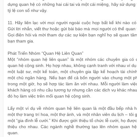
dựng quan hệ có những hai cái tai và một cái miệng, hãy sử dụng
tỷ lệ con số như vậy.
11. Hãy liên lạc với mọi người ngoài cuộc họp bất kể khi nào có
Gửi lời nhắn, viết thư hoặc gửi bài báo mà mọi người có thể quan
Gọi điện hỏi và mời tham dự các sự kiện bạn nghĩ họ sẽ quan tâ
bạn tham gia.
Phát Triển Nhóm “Quan Hệ Liên Quan”
Một “nhóm quan hệ liên quan” là một nhóm các chuyên gia có 
quan hệ cộng sinh. Họ hợp nhau, không cạnh tranh với nhau ví d
một luật sư, một kế toán, một chuyên gia lập kế hoạch tài chín
một chủ ngân hàng. Nếu bạn để cả bốn người vào chung một p
trong một giờ, họ sẽ hợp tác làm ăn với nhau. Mỗi người làm việ
khách hàng có nhu cầu tương tự nhưng cần các dịch vụ khác nhau
đó họ làm việc trên mối quan hệ cộng sinh.
Lấy một ví dụ về nhóm quan hệ liên quan là một đầu bếp nhà h
một thợ trang trí hoa, một thợ ảnh, và một nhân viên du lịch – tôi g
một “gia đình lễ cưới.” Khi được giới thiệu tổ chức lễ cưới, họ được
thiệu cho nhau. Các ngành nghề thường tạo lên nhóm quan hệ 
quan.